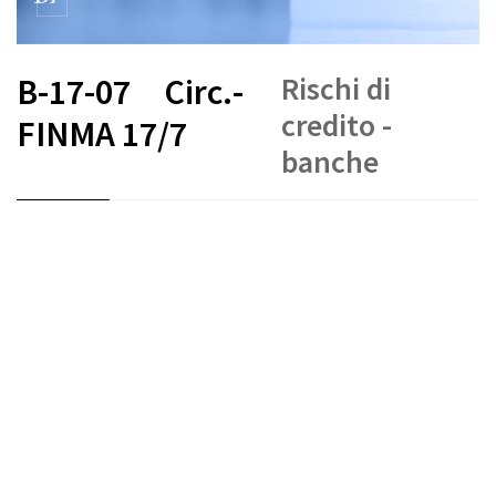
Rischi di
B-17-07
Circ.-
credito -
FINMA 17/7
banche
FR
DE
EN
IT
Crediti
Fondi propri