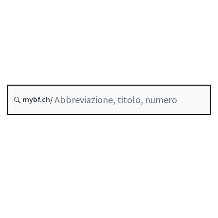
Stato
Data di creazione :
Ultima modifica :
Abrogato da :
1 Gennaio 2025
mybf.ch/
Storico
Indice
Guida all’uso