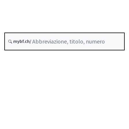
Data di creazione :
Ultima modifica :
mybf.ch/
Storico
Indice
Guida all’uso
Scaricare PDF
Norme di autoregolazione riconosciute come