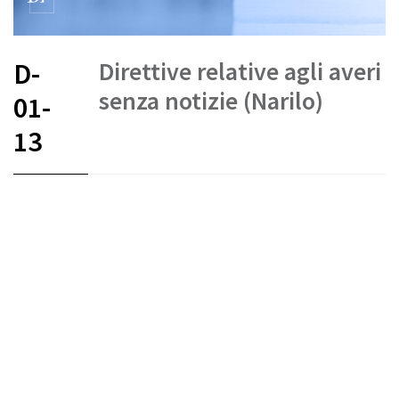
Direttive relative agli averi
D-
senza notizie (Narilo)
01-
13
FR
DE
EN
IT