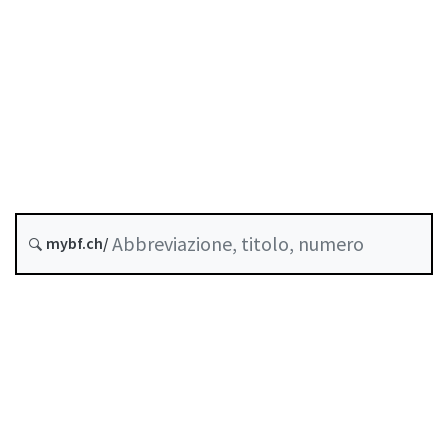
Averi non rivendicati
Stato
Data di creazione :
Storico
mybf.ch/
Norme di autoregolazione riconosciute come
standard minimo dalla FINMA
Indice