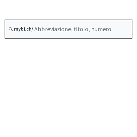
Data di creazione :
mybf.ch/
Storico
Indice
Guida all’uso
Scaricare PDF
Norme di autoregolazione riconosciute come
standard minimo dalla FINMA
Elenco delle abbreviazioni