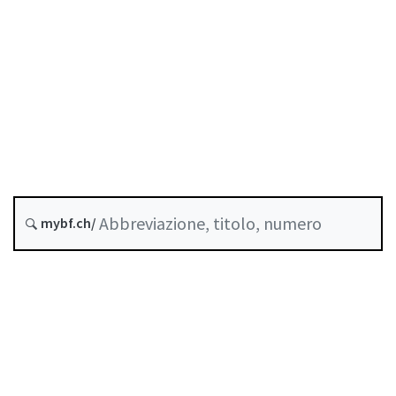
Data di creazione :
Ultima modifica :
Storico
mybf.ch/
Indice