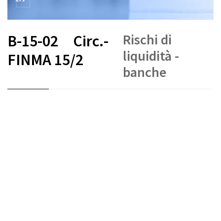
Rischi di
B-15-02
Circ.-
liquidità -
FINMA 15/2
banche
FR
DE
EN
IT
Stato