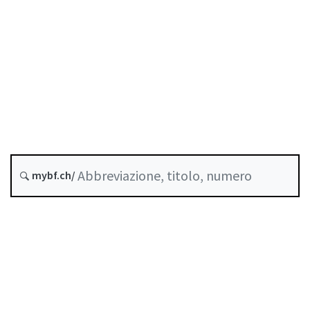
Stato
Data di creazione :
Ultima modifica :
Abrogato da :
1 Gennaio 2025
Storico
mybf.ch/
Indice