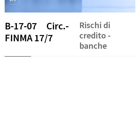
Rischi di
B-17-07
Circ.-
credito -
FINMA 17/7
banche
FR
DE
EN
IT
Crediti
Fondi propri