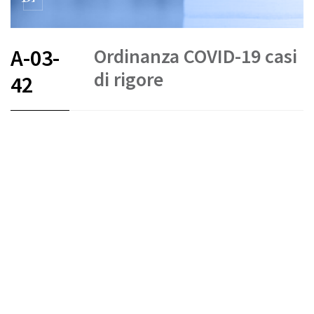
Ordinanza COVID-19 casi
A-03-
di rigore
42
FR
DE
IT
COVID-19
Crediti