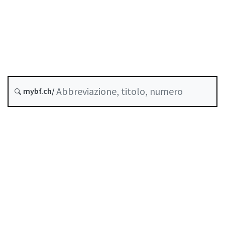
Stato
Data di creazione :
Storico
mybf.ch/
Raccolta sistematica :
951.262
Indice
Guida all’uso
Scaricare PDF