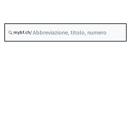
Commercio di valori mobiliari
Stato
mybf.ch/
Data di creazione :
Indice
Guida all’uso
Scaricare PDF
Norme di autoregolazione riconosciute come
standard minimo dalla FINMA