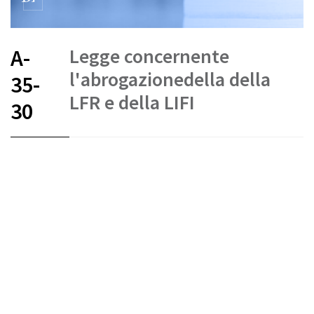
Legge concernente
A-
l'abrogazionedella della
35-
LFR e della LIFI
30
FR
DE
IT