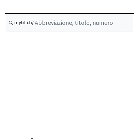
Stato
Data di creazione :
mybf.ch/
Raccolta sistematica :
641.92
Indice
Guida all’uso
Scaricare PDF
Norme di autoregolazione riconosciute come
standard minimo dalla FINMA
Elenco delle abbreviazioni
Elenco degli autori