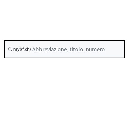
Ultima modifica :
Storico
mybf.ch/
Indice
Guida all’uso
Scaricare PDF