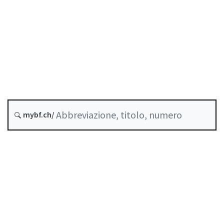
Stato
Data di creazione :
Ultima modifica :
Storico
mybf.ch/
Indice