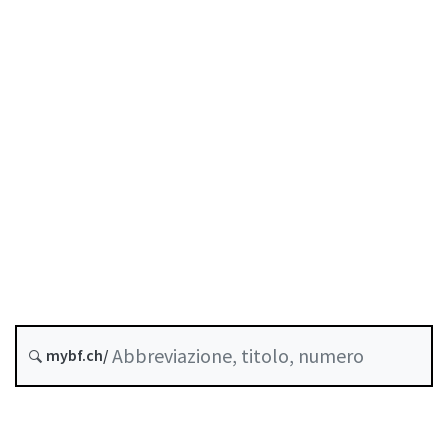
Stato
Data di creazione :
Versione futura : 1 Gennaio 2027
Storico
Raccolta sistematica :
952.03
mybf.ch/