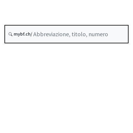
Previdenza professionale
Stato
mybf.ch/
Data di creazione :
Indice
Guida all’uso
Scaricare PDF
Norme di autoregolazione riconosciute come
standard minimo dalla FINMA