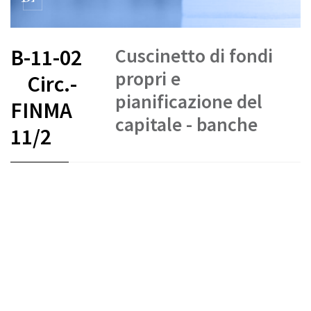
Cuscinetto di fondi
B-11-02
propri e
Circ.-
pianificazione del
FINMA
capitale - banche
11/2
FR
DE
EN
IT