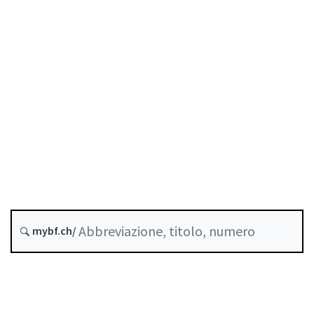
Fondi propri
Stato
Data di creazione :
Ultima modifica :
Storico
mybf.ch/