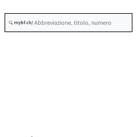
Stato
Data di creazione :
mybf.ch/
Storico
Indice
Guida all’uso
Scaricare PDF
Norme di autoregolazione riconosciute come
standard minimo dalla FINMA
Elenco delle abbreviazioni
Elenco degli autori