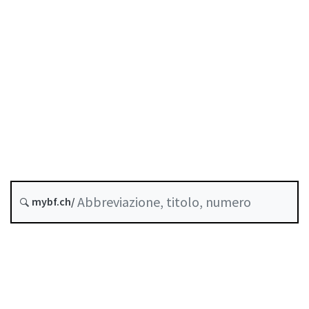
COVID-19
Crediti
Stato
Data di creazione :
A-03-40
OFis-COVID-19
Ordinanza sulle
fideiussioni solidali COVID-19
Storico
mybf.ch/
Raccolta sistematica :
951.26