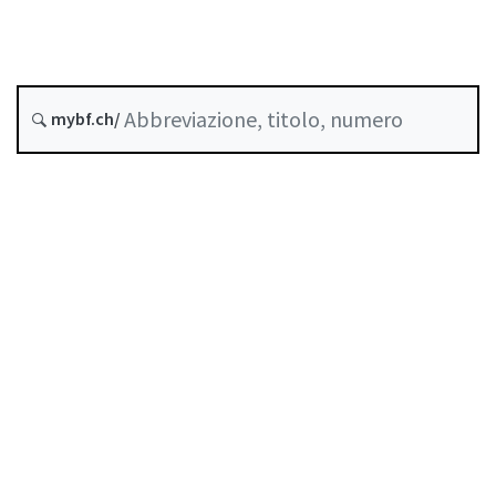
Data di creazione :
Abrogato da :
31 Dicembre 2021
mybf.ch/
Norme di autoregolazione riconosciute come
standard minimo dalla FINMA
Indice
Guida all’uso
Scaricare PDF
Norme di autoregolazione riconosciute come
standard minimo dalla FINMA
Elenco delle abbreviazioni