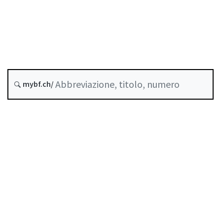
Banca nazionale svizzera
Stato
Data di creazione :
Ultima modifica :
mybf.ch/
Storico
Indice
Guida all’uso
Scaricare PDF