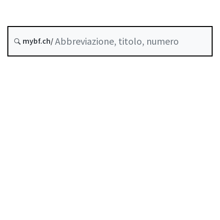
Data di creazione :
mybf.ch/
Storico
Indice
Guida all’uso
Scaricare PDF
Norme di autoregolazione riconosciute come
standard minimo dalla FINMA
Elenco delle abbreviazioni