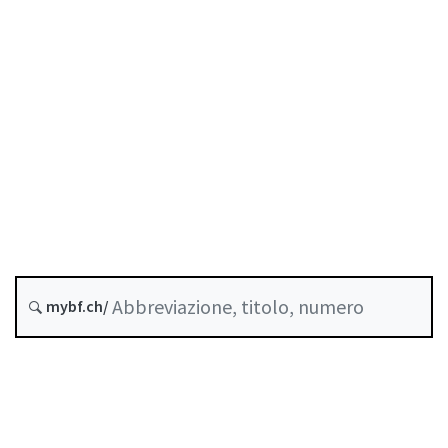
Previdenza professionale
Stato
Data di creazione :
Versione futura : 1 Giugno 2027
Storico
mybf.ch/
Raccolta sistematica :
831.461.3