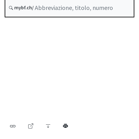
Data di creazione :
mybf.ch/
Storico
Indice
Guida all’uso
Scaricare PDF
Norme di autoregolazione riconosciute come
standard minimo dalla FINMA
Elenco delle abbreviazioni
Elenco degli autori
Archivio BF (dal 2009)