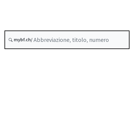
Stato
Data di creazione :
Storico
mybf.ch/
Raccolta sistematica :
951.131
Indice
Guida all’uso
Scaricare PDF
Norme di autoregolazione riconosciute come
standard minimo dalla FINMA