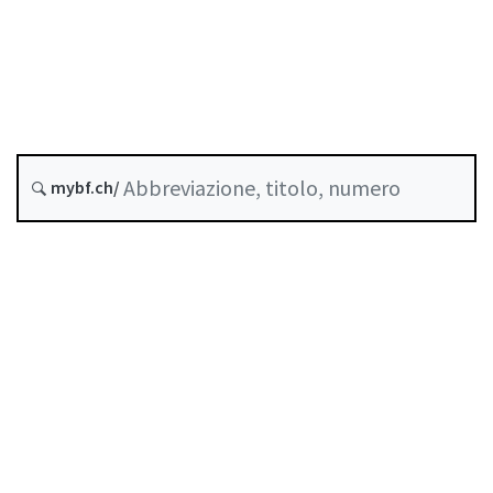
COVID-19
Crediti
Stato
Data di creazione :
Storico
mybf.ch/
Raccolta sistematica :
951.262
Indice
Guida all’uso
Scaricare PDF