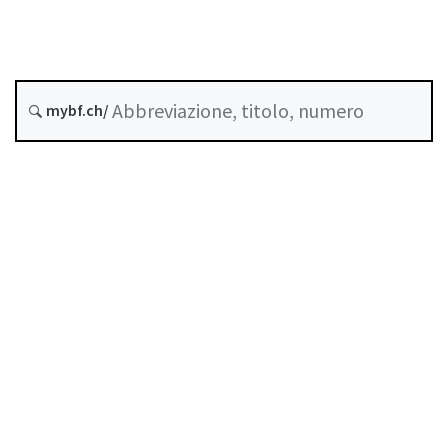
criptovalute
Stato
mybf.ch/
Data di creazione :
Indice
Guida all’uso
Scaricare PDF
Norme di autoregolazione riconosciute come
standard minimo dalla FINMA