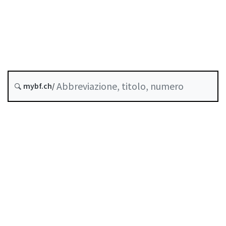
Crediti
Stato
Data di creazione :
Storico
mybf.ch/
Raccolta sistematica :
211.214.111
Indice
Guida all’uso
Scaricare PDF