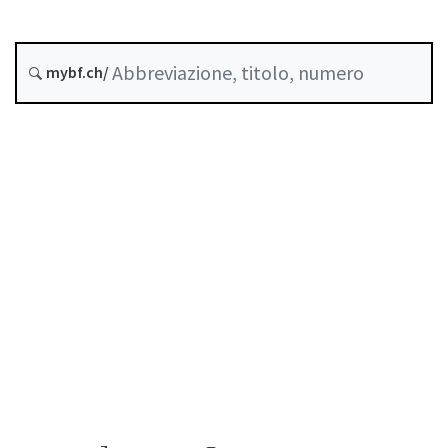
Previdenza professionale
Stato
mybf.ch/
Data di creazione :
Indice
Guida all’uso
Scaricare PDF
Norme di autoregolazione riconosciute come
standard minimo dalla FINMA
Elenco delle abbreviazioni
Elenco degli autori