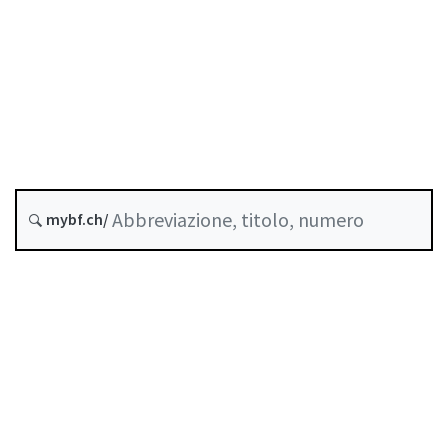
COVID-19
Crediti
Stato
Data di creazione :
Storico
mybf.ch/
Raccolta sistematica :
951.262
Indice
Guida all’uso