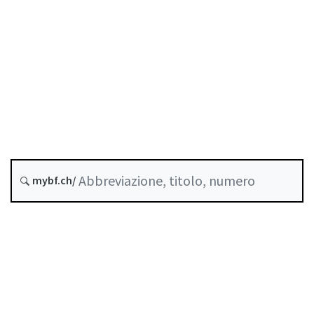
Previdenza professionale
Stato
Data di creazione :
Versione futura : 1 Giugno 2027
Storico
mybf.ch/
Raccolta sistematica :
831.461.3
Indice