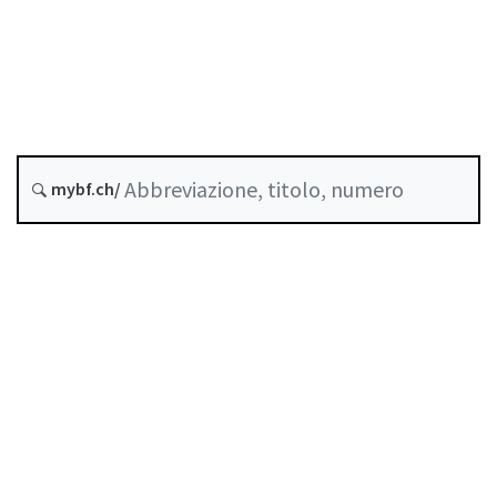
Riciclaggio di denaro
Stato
Data di creazione :
Storico
mybf.ch/
Raccolta sistematica :
955.021
Indice
Guida all’uso
Scaricare PDF