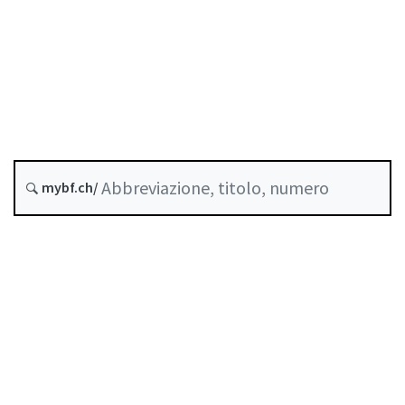
Stato
Data di creazione :
Ultima modifica :
mybf.ch/
Indice
Guida all’uso