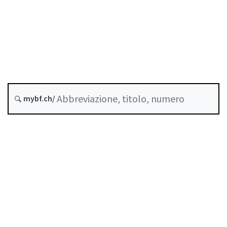
Previdenza professionale
Stato
Data di creazione :
Ultima modifica :
mybf.ch/
Storico
Indice
Guida all’uso
Scaricare PDF