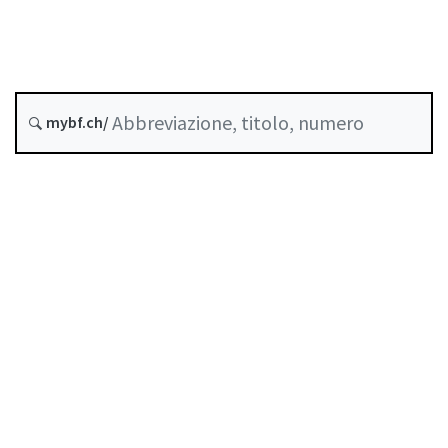
Stato
Data di creazione :
mybf.ch/
Storico
Indice
Guida all’uso
Scaricare PDF
Norme di autoregolazione riconosciute come
standard minimo dalla FINMA