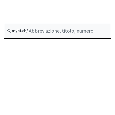
Stato
mybf.ch/
Data di creazione :
Indice
Guida all’uso
Scaricare PDF
Norme di autoregolazione riconosciute come
standard minimo dalla FINMA