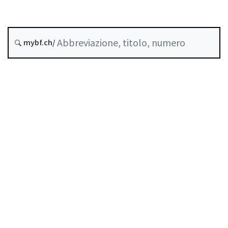
Stato
Data di creazione :
mybf.ch/
Storico
Indice
Guida all’uso
Scaricare PDF
Norme di autoregolazione riconosciute come
standard minimo dalla FINMA
Elenco delle abbreviazioni