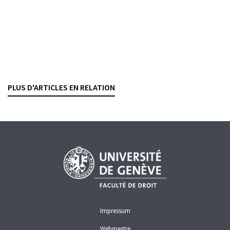
CONTRATS BANCAIRES
CRÉDITS
SÛRETÉS
Appel de marge
Quels devoirs pour la banque dans une relation
execution only
?
NICOLAS OLLIVIER
— 21 MAI 2024
PLUS D'ARTICLES EN RELATION
CONTRATS BANCAIRES
SERVICES FINANCIERS
SÛRETÉS
Impressum
Webmestre