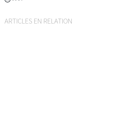
ARTICLES EN RELATION
Nouvelle ordonnance de la FINMA sur la
répartition des risques
BESART BUCI
— 20 MAI 2026
FINMA
GESTION DES RISQUES
Faillite bancaire et activité non autorisée
Confirmation de la qualité pour recourir des
organes désinvestis