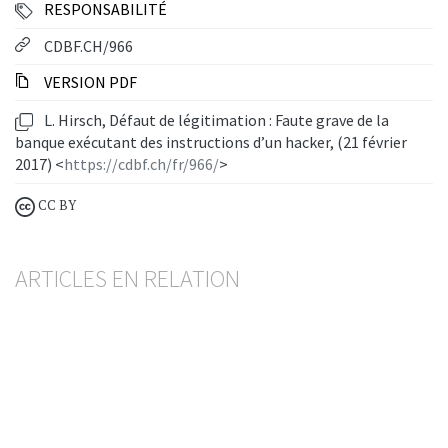
RESPONSABILITÉ
CDBF.CH/966
VERSION PDF
L. Hirsch, Défaut de légitimation : Faute grave de la
banque exécutant des instructions d’un hacker, (21 février
2017) <
https://cdbf.ch/fr/966/
>
CC BY
ARTICLES EN RELATION
Inexécution d'ordres de bourse