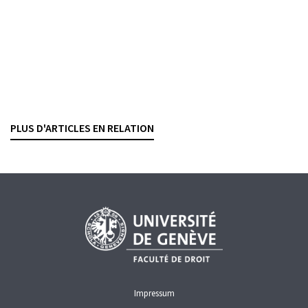
AYANT DROIT ÉCONOMIQUE
BLANCHIMENT D'ARGENT
DROIT PÉNAL
Succession pénale
La fusion UBS-Credit Suisse face à la
responsabilité pénale de l’entreprise
ANTOINE DOBRZYNSKI
— 27 MAI 2026
PLUS D'ARTICLES EN RELATION
BLANCHIMENT D'ARGENT
CRIMINALITÉ ÉCONOMIQUE
DROIT PÉNAL
PROCÉDURE
RESPONSABILITÉ
Impressum