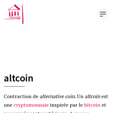
Repérages
Jurisprudence
Rapports
Réglementation
Proposer un repérage
Agenda
altcoin
Journée de droit bancaire et financier
Conférences
Contraction de
alternative coin
. Un
altcoin
est
Nos webinaires
une
cryptomonnaie
inspirée par le
bitcoin
et
Bibliothèque