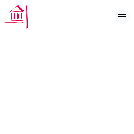
L’espace « publication » est un lieu dans lequ
signalons les derniers écrits
des membres du Centre de droit bancaire et f
Recent developments in Swiss
competition law