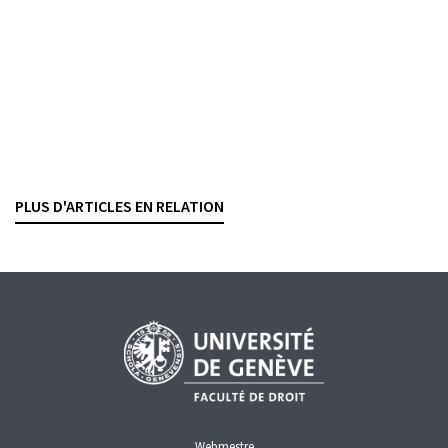
ADRIEN PASQUARELLO
— 23 OKTOBER 2025
INTERNATIONALE RECHTSHILFE
STEUERWESEN
Renforcement de l’entraide judiciaire
internationale en matière pénale
MARIA LUDWICZAK GLASSEY
— 28 AUGUST 2025
PLUS D'ARTICLES EN RELATION
WIRTSCHAFTSKRIMINALITÄT
STRAFRECHT
INTERNATIONALE RECHTSHILFE
EUROPÄISCHE UNION
Webmestre