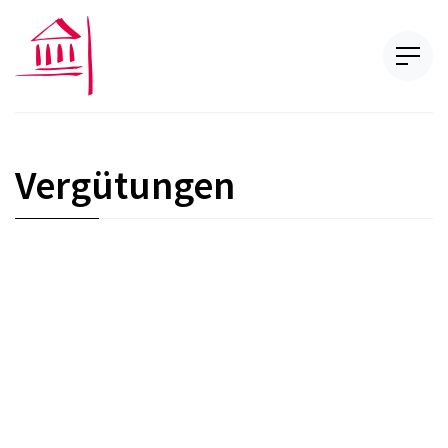
Vergütungen
B-10-01
FINMA-RS 10/1
Rundschreiben 2010/1
: Mindeststandards für Vergütungssysteme bei