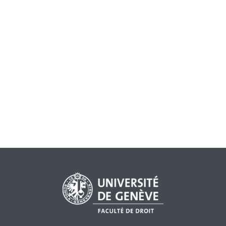
La loi fédérale sur la mise en œuvre des
recommandations révisées du Groupe d’action financière
du 3 octobre 2008 est le parachèvement d’une procédure
de consultation tourmentée. Elle vise, comme son nom
l’indique, une mise à niveau de la législation Suisse aux
recommandations du GAFI, elles-mêmes révisées
complètement en 2003. Le délai référendaire ayant
expiré le 22 janvier 2009, elle entrera en vigueur le 1
février 2009 et entraînera entre autre une révision
partielle de la loi sur le blanchiment[...]
GELDWÄSCHEREI