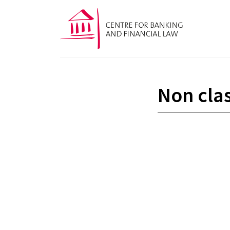
Non cla
Digital Omnibus II
Vers une mise en œuvre plus pragmati