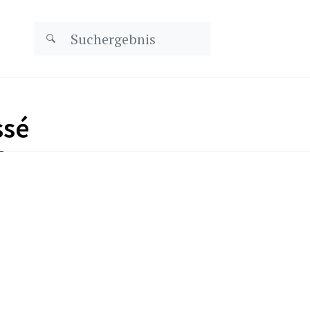
ssé
Rétrocessions et interdicti
que du RIA
Regards croisés du droi