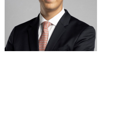
Clauses e-banking en cas d’ordres
frauduleux