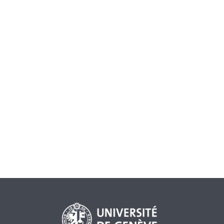
Soupçons de blanchiment d'argent :
entre droit et devoir de communication
LEANDRO LEPORI
— 7 APRIL 2016
A l’occasion de la conférence de presse annuelle de la
FINMA, son directeur Mark Branson, s’inspirant du
scandale des „Panama Papers“, a rappelé l’importance
que revêt le moment de la communication de soupçons
aux autorités compétentes. A l’avenir, il est attendu des
banques une attitude engagée et d’user davantage de
leur droit de communiquer tout soupçon fondé.
GELDWÄSCHEREI
FINMA