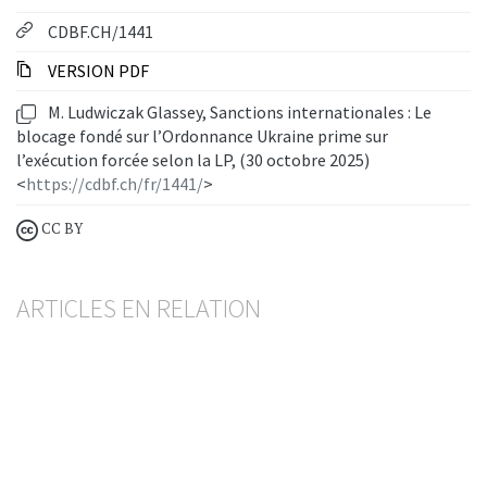
CDBF.CH/1441
VERSION PDF
M. Ludwiczak Glassey, Sanctions internationales : Le
blocage fondé sur l’Ordonnance Ukraine prime sur
l’exécution forcée selon la LP, (30 octobre 2025)
<
https://cdbf.ch/fr/1441/
>
CC BY
ARTICLES EN RELATION
Séquestre LP / CL