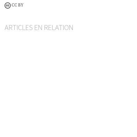
CC BY
ARTICLES EN RELATION
La révision du dispositif anti-blanchiment entre
en vigueur le 1er octobre 2026
KATIA VILLARD
— 12 JUNI 2026
WIRTSCHAFTLICH BERECHTIGTE PERSON
GELDWÄSCHEREI
Lutte contre le blanchiment d’argent
Du défaut de vigilance en matière d’opérations