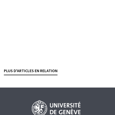
financières
KATIA VILLARD
— 5 JUNI 2026
WIRTSCHAFTLICH BERECHTIGTE PERSON
GELDWÄSCHEREI
STRAFRECHT
Succession pénale
La fusion UBS-Credit Suisse face à la
responsabilité pénale de l’entreprise
ANTOINE DOBRZYNSKI
— 27 MAI 2026
PLUS D'ARTICLES EN RELATION
GELDWÄSCHEREI
WIRTSCHAFTSKRIMINALITÄT
STRAFRECHT
PROZESSORDNUNG
HAFTUNG