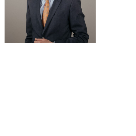
Modification des frais applicables
Des conditions tarifaires particulières
écartées face à une passivité
négligente du client