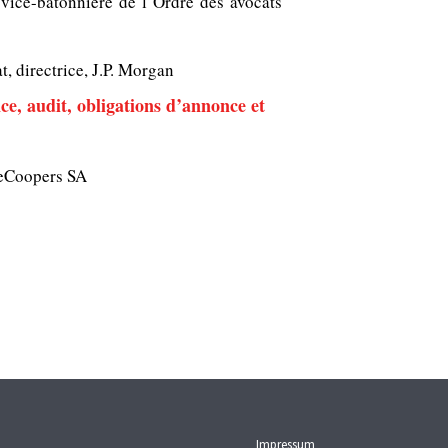
 vice-bâtonnière de l’Ordre des avocats
at, directrice, J.P. Morgan
nce, audit, obligations d’annonce et
seCoopers SA
Impressum